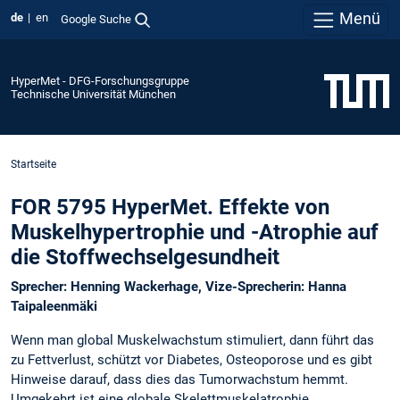
Menü
de
en
Google Suche
HyperMet - DFG-Forschungsgruppe
Technische Universität München
Startseite
FOR 5795 HyperMet. Effekte von
Muskelhypertrophie und -Atrophie auf
die Stoffwechselgesundheit
Sprecher: Henning Wackerhage, Vize-Sprecherin: Hanna
Taipaleenmäki
Wenn man global Muskelwachstum stimuliert, dann führt das
zu Fettverlust, schützt vor Diabetes, Osteoporose und es gibt
Hinweise darauf, dass dies das Tumorwachstum hemmt.
Umgekehrt ist eine globale Skelettmuskelatrophie