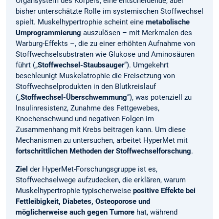
Organsystem des Körpers, eine entscheidende, aber
bisher unterschätzte Rolle im systemischen Stoffwechsel
spielt. Muskelhypertrophie scheint eine
metabolische
Umprogrammierung
auszulösen – mit Merkmalen des
Warburg-Effekts –, die zu einer erhöhten Aufnahme von
Stoffwechselsubstraten wie Glukose und Aminosäuren
führt („
Stoffwechsel-Staubsauger
“). Umgekehrt
beschleunigt Muskelatrophie die Freisetzung von
Stoffwechselprodukten in den Blutkreislauf
(„
Stoffwechsel-Überschwemmung
“), was potenziell zu
Insulinresistenz, Zunahme des Fettgewebes,
Knochenschwund und negativen Folgen im
Zusammenhang mit Krebs beitragen kann. Um diese
Mechanismen zu untersuchen, arbeitet HyperMet mit
fortschrittlichen Methoden der Stoffwechselforschung
.
Ziel
der HyperMet-Forschungsgruppe ist es,
Stoffwechselwege aufzudecken, die erklären, warum
Muskelhypertrophie typischerweise
positive Effekte bei
Fettleibigkeit, Diabetes, Osteoporose und
möglicherweise auch gegen Tumore
hat, während