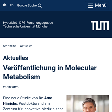
Menü
de
en
Google Suche
HyperMet - DFG-Forschungsgruppe
Technische Universität München
Startseite
Aktuelles
Aktuelles
Veröffentlichung in Molecular
Metabolism
20.10.2025
Eine neue Studie von
Dr. Arne
Hinrichs
, Postdoktorand am
Zentrum für Innovative Medizinische