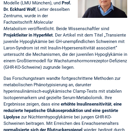
Modelle (LMU München), und
Prof.
Dr. Eckhard Wolf
, Leiter desselben
Zentrums, wurde in der
Fachzeitschrift
Molecular
Metabolism
veröffentlicht. Beide Wissenschaftler sind
Projektleiter in HyperMet
. Der Artikel mit dem Titel „Transiente
juvenile Hypoglykämie bei GH-unempfindlichen Schweinen mit
Laron-Syndrom ist mit Insulin-Hypersensitivität assoziiert“
untersucht die Mechanismen, die der juvenilen Hypoglykämie in
einem Großtiermodell für Wachstumshormonrezeptor-Defizienz
(GHR-KO-Schweine) zugrunde liegen.
Das Forschungsteam wandte fortgeschrittene Methoden zur
metabolischen Phänotypisierung an, darunter
hyperinsulinämisch-euglykämische Clamp-Tests mit stabilen
Isotopenmarkern und gezielte Serum-Metabolomik. Ihre
Ergebnisse zeigen, dass eine
erhöhte Insulinsensitivität
,
eine
reduzierte hepatische Glukoseproduktion
und eine gestörte
Lipolyse
zur Nüchternhypoglykämie bei jungen GHR-KO-
Schweinen beitragen. Mit Erreichen des Erwachsenenalters
normalisierte sich der Blutzuckerspiegel
wieder, bedingt durch