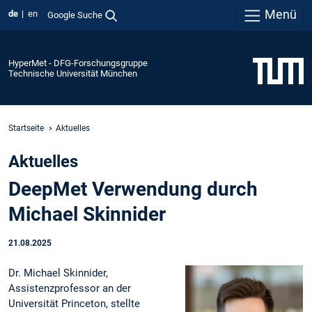
Menü
de
en
Google Suche
HyperMet - DFG-Forschungsgruppe
Technische Universität München
Startseite
Aktuelles
Aktuelles
DeepMet Verwendung durch
Michael Skinnider
21.08.2025
Dr. Michael Skinnider,
Assistenzprofessor an der
Universität Princeton, stellte